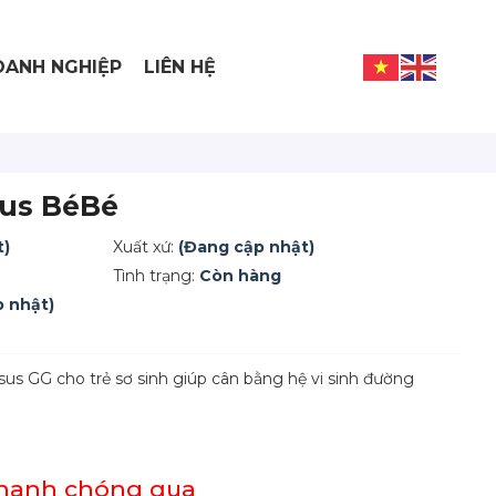
ANH NGHIỆP
LIÊN HỆ
lus BéBé
t)
Xuất xứ:
(Đang cập nhật)
Tình trạng:
Còn hàng
 nhật)
us GG cho trẻ sơ sinh giúp cân bằng hệ vi sinh đường
nhanh chóng qua