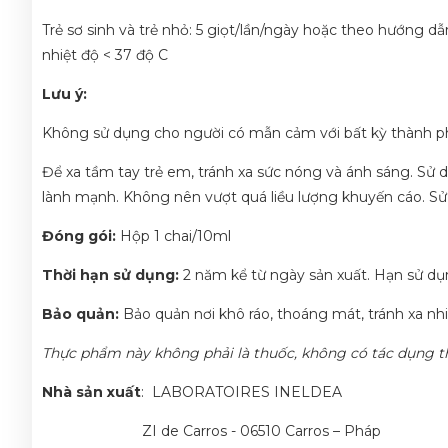
Trẻ sơ sinh và trẻ nhỏ: 5 giọt/lần/ngày hoặc theo hướng dẫ
nhiệt độ < 37 độ C
Lưu ý:
Không sử dụng cho người có mẫn cảm với bất kỳ thành p
Để xa tầm tay trẻ em, tránh xa sức nóng và ánh sáng. Sử
lành mạnh. Không nên vượt quá liều lượng khuyến cáo. Sử d
Đóng gói:
Hộp 1 chai/10ml
Thời hạn sử dụng:
2 năm kể từ ngày sản xuất. Hạn sử dụ
Bảo quản:
Bảo quản nơi khô ráo, thoáng mát, tránh xa nhi
Thực phẩm này không phải là thuốc, không có tác dụng t
Nhà sản xuất
: LABORATOIRES INELDEA
ZI de Carros - 06510 Carros – Pháp