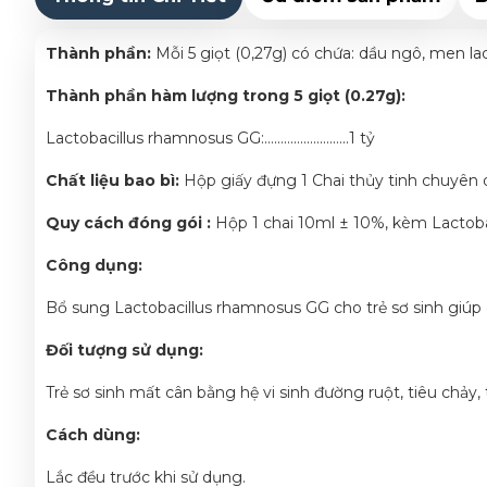
Thành phần:
Mỗi 5 giọt (0,27g) có chứa: dầu ngô, men l
Thành phần hàm lượng trong 5 giọt (0.27g):
Lactobacillus rhamnosus GG:……………………..1 tỷ
Chất liệu bao bì:
Hộp giấy đựng 1 Chai thủy tinh chuyê
Quy cách đóng gói :
Hộp 1 chai 10ml ± 10%, kèm Lactoba
Công dụng:
Bổ sung Lactobacillus rhamnosus GG cho trẻ sơ sinh giúp 
Đối tượng sử dụng:
Trẻ sơ sinh mất cân bằng hệ vi sinh đường ruột, tiêu chảy,
Cách dùng:
Lắc đều trước khi sử dụng.