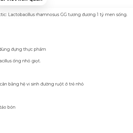
actic: Lactobacillus rhamnosus GG tương đương 1 tỷ men sống.
n dùng đựng thực phẩm
cillus ống nhỏ giọt.
cân bằng hệ vi sinh đường ruột ở trẻ nhỏ
 táo bón