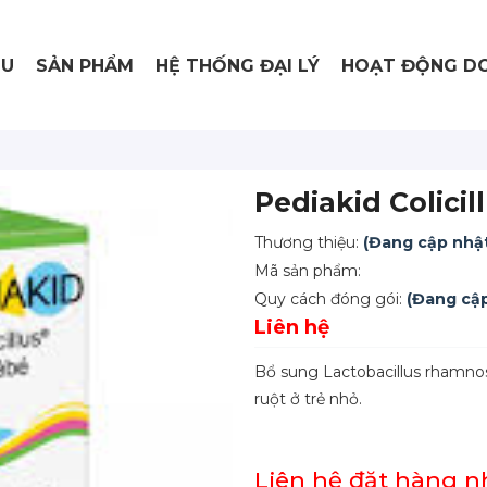
ỆU
SẢN PHẨM
HỆ THỐNG ĐẠI LÝ
HOẠT ĐỘNG DO
Pediakid Colicil
Thương thiệu:
(Đang cập nhậ
Mã sản phẩm:
Quy cách đóng gói:
(Đang cập
Liên hệ
Bổ sung Lactobacillus rhamnos
ruột ở trẻ nhỏ.
Liên hệ đặt hàng 