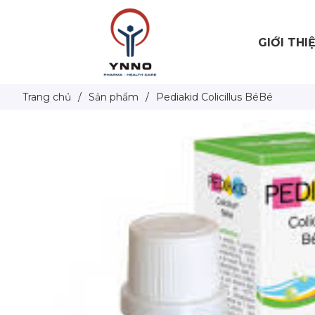
GIỚI THI
Trang chủ
/
Sản phẩm
/
Pediakid Colicillus BéBé