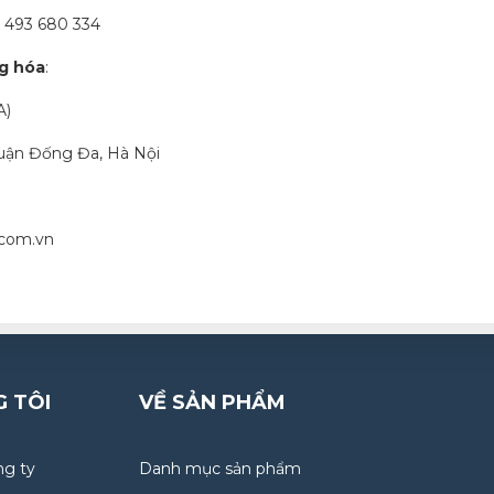
3 680 334
ng hóa
:
A)
Quận Đống Đa, Hà Nội
.com.vn
G TÔI
VỀ SẢN PHẨM
ng ty
Danh mục sản phẩm