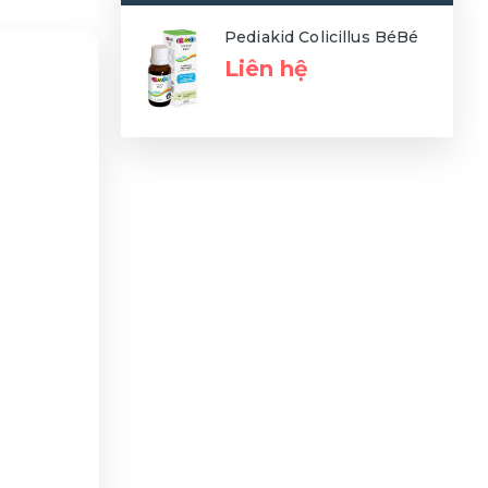
Pediakid Colicillus BéBé
Liên hệ