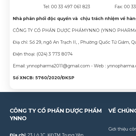
Tel: 00 33 497 061 823 Fax: 00 33 49
Nhà phân phối độc quyền và chịu trách nhiệm về hà
CÔNG TY CỔ PHẦN DƯỢC PHẨMYNNO (YNNO PHARM
Điạ chỉ: Số 29, ngõ An Trạch II, , Phường Quốc Tử Giám, 
Điện thoại: (024) 3 773 8074
Email: ynnopharma2011@gmail.com - Web : ynnopharma
Số XNCB: 5760/2020/ĐKSP
CÔNG TY CỔ PHẦN DƯỢC PHẨM
VỀ CHÚN
YNNO
Giới thiệu cô
Địa chỉ
: 23 Lô 1C, KĐTM Trung Yên,