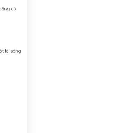
 uống có
t lối sống