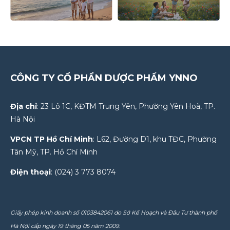
CÔNG TY CỔ PHẦN DƯỢC PHẨM YNNO
Địa chỉ
: 23 Lô 1C, KĐTM Trung Yên, Phường Yên Hoà, TP.
Hà Nội
VPCN TP Hồ Chí Minh
: L62, Đường D1, khu TĐC, Phường
Tân Mỹ, TP. Hồ Chí Minh
Điện thoại
: (024) 3 773 8074
Giấy phép kinh doanh số 0103842061 do Sở Kế Hoạch và Đầu Tư thành phố
Hà Nội cấp ngày 19 tháng 05 năm 2009.